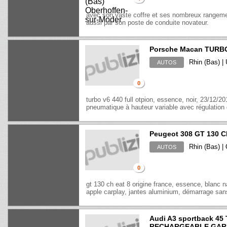
avec son vaste coffre et ses nombreux rangement
aussi par son poste de conduite novateur.
Porsche Macan TURB
Rhin (Bas) |
AUTOS
0
turbo v6 440 full otpion, essence, noir, 23/12/
pneumatique à hauteur variable avec régulation 
Peugeot 308 GT 130 
Rhin (Bas) |
AUTOS
0
gt 130 ch eat 8 origine france, essence, blanc 
apple carplay, jantes aluminium, démarrage sans 
Audi A3 sportback 45
RECHARGEABLE GARAN