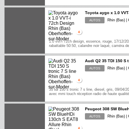
Toyota aygo x 1.0 VVT
Rhin (Bas) |
AUTOS
4
1.0 vvt-i 72ch design, essence, rouge, 17/12/2
rabattable 50:50, calandre noir laqué, caméra de 
Audi Q2 35 TDI 150 S t
Rhin (Bas) |
AUTOS
4
35 tdi 150 s tronic 7 s line, diesel, gris, 09/04/
avec mmi touch réception radio de haute qualité,
Peugeot 308 SW BlueH
Rhin (Bas) |
AUTOS
4