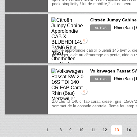
pack simplicity / kit de mobilite,2 kit de secu
Citroën Jumpy Cabin
Rhin (Bas) |
AUTOS
4
cabine approfondie cab xl bluehdi 145 bvm6, die
passager, aide au démarrage en pente, aide au st
Volkswagen Passat SW
Rhin (Bas) | 
AUTOS
4
2.0 16s tdi 140 cr fap carat, diesel, gris, 15/07/
sommet de la console centrale, 3ème feu stop su
1
...
8
9
10
11
12
13
14