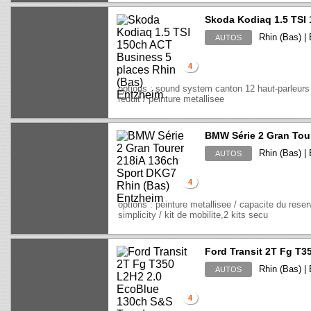
Skoda Kodiaq 1.5 TSI
Rhin (Bas) |
AUTOS
4
options : sound system canton 12 haut-parleurs 
reduit / peinture metallisee
BMW Série 2 Gran Tou
Rhin (Bas) |
AUTOS
4
options : peinture metallisee / capacite du reser
simplicity / kit de mobilite,2 kits secu
Ford Transit 2T Fg T
Rhin (Bas) |
AUTOS
4