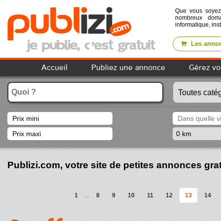
Que vous soye
nombreux domai
informatique, ins
Les annon
Accueil
Publiez une annonce
Gérez vo
Publizi.com, votre site de petites annonces gra
1
...
8
9
10
11
12
13
14