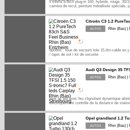
ii intens e-tech plug-in 160, hybride, rouge, 30/
caméra de recul, peinture métallisée spéciale, pr
Citroën C3 1.2 PureTe
Rhin (Bas) |
AUTOS
4
options : roue de secours tole 15,tlm-cable en 
/ tapis de sol / kit de securite
Audi Q3 Design 35 TFSI
Rhin (Bas) |
AUTOS
4
feux ar. led avec feu clignotant dynamique att
électriquement contrôle de la distance de station
Opel grandland 1.2 T
Rhin (Bas) |
AUTOS