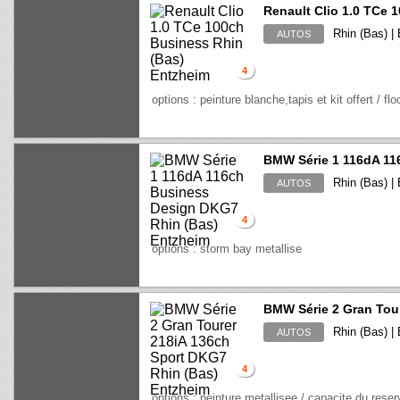
Renault Clio 1.0 TCe 
Rhin (Bas) |
AUTOS
4
options : peinture blanche,tapis et kit offert / fl
BMW Série 1 116dA 1
Rhin (Bas) |
AUTOS
4
options : storm bay metallise
BMW Série 2 Gran Tou
Rhin (Bas) |
AUTOS
4
options : peinture metallisee / capacite du reser