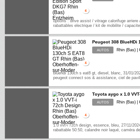
4
options : drive assist / vitrage calorifuge arrier
rabattables electrique / kit de mobilite / capaci
Peugeot 308 BlueHDi 
Rhin (Bas) |
AUTOS
4
bluehdi 130ch s eat8 gt, diesel, blanc, 31/01/20
peugeot connect sos & assistance, ciel de pavill
Toyota aygo x 1.0 VVT
Rhin (Bas) |
AUTOS
4
1.0 vvt-i 72ch design, essence, bleu, 27/11/202
rabattable 50:50, calandre noir laqué, caméra de 