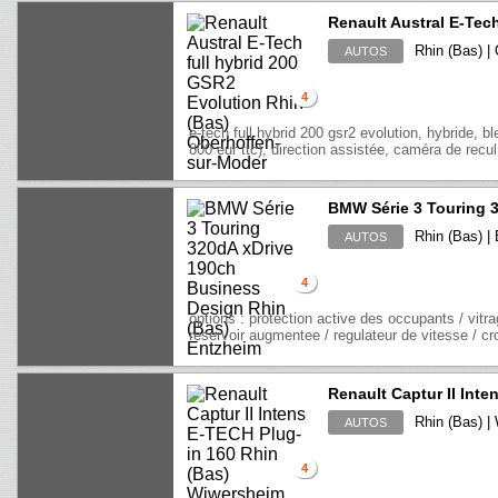
Renault Austral E-Tec
Rhin (Bas) |
AUTOS
4
e-tech full hybrid 200 gsr2 evolution, hybride, bl
800 eur ttc), direction assistée, caméra de recul,
BMW Série 3 Touring 
Rhin (Bas) |
AUTOS
4
options : protection active des occupants / vitra
reservoir augmentee / regulateur de vitesse / cro
Renault Captur II Inte
Rhin (Bas) |
AUTOS
4