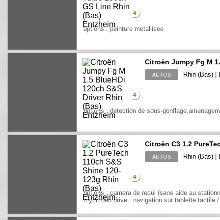
4
options : peinture metallisee
Citroën Jumpy Fg M 1.
Rhin (Bas) |
AUTOS
4
options : detection de sous-gonflage,amenageme
Citroën C3 1.2 PureTe
Rhin (Bas) |
AUTOS
4
options : camera de recul (sans aide au stationn
mycitroen drive : navigation sur tablette tactile 