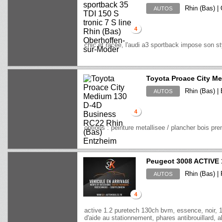
Rhin (Bas) |
AUTOS
4
chic et racée, l'audi a3 sportback impose son sty
Toyota Proace City M
Rhin (Bas) |
AUTOS
4
options : peinture metallisee / plancher bois pr
Peugeot 3008 ACTIVE
Rhin (Bas) 
AUTOS
4
active 1.2 puretech 130ch bvm, essence, noir, 1
d'aide au stationnement, phares antibrouillard, ab