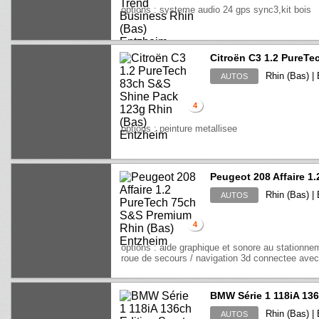
options : systeme audio 24 gps sync3,kit bois
Citroën C3 1.2 PureT
Rhin (Bas) |
AUTOS
4
options : peinture metallisee
Peugeot 208 Affaire 1
Rhin (Bas) |
AUTOS
4
options : aide graphique et sonore au stationnem
roue de secours / navigation 3d connectee avec ec
BMW Série 1 118iA 13
Rhin (Bas) |
AUTOS