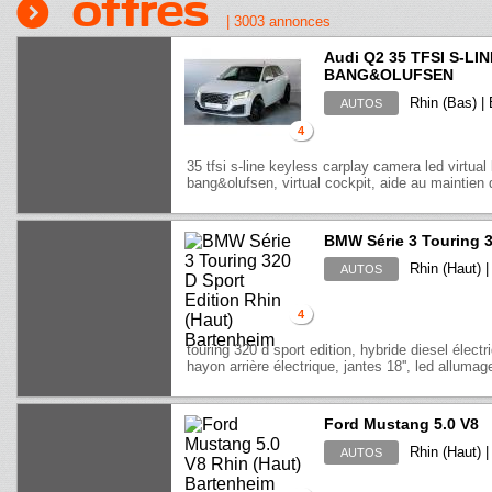
Offres
|
3003
annonces
Audi Q2 35 TFSI S-L
BANG&OLUFSEN
Rhin (Bas) | 
AUTOS
4
35 tfsi s-line keyless carplay camera led virtu
bang&olufsen, virtual cockpit, aide au maintien 
BMW Série 3 Touring 3
Rhin (Haut) 
AUTOS
4
touring 320 d sport edition, hybride diesel électr
hayon arrière électrique, jantes 18'', led allumag
Ford Mustang 5.0 V8
Rhin (Haut) 
AUTOS