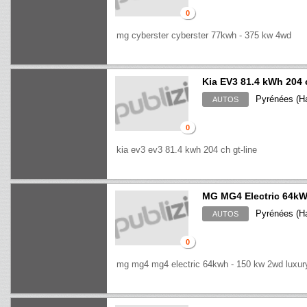
0
mg cyberster cyberster 77kwh - 375 kw 4wd
Kia EV3 81.4 kWh 204 
Pyrénées (Ha
AUTOS
0
kia ev3 ev3 81.4 kwh 204 ch gt-line
MG MG4 Electric 64kW
Pyrénées (Ha
AUTOS
0
mg mg4 mg4 electric 64kwh - 150 kw 2wd luxur