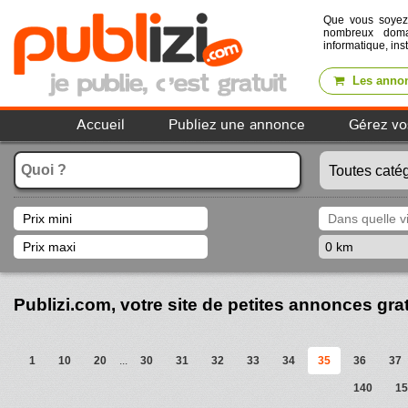
Que vous soye
nombreux domai
informatique, ins
Les annon
Accueil
Publiez une annonce
Gérez vo
Publizi.com, votre site de petites annonces gra
1
10
20
...
30
31
32
33
34
35
36
37
140
15