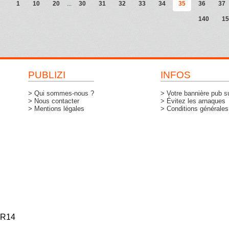
1
10
20
...
30
31
32
33
34
35
36
37
140
15
PUBLIZI
INFOS
> Qui sommes-nous ?
> Votre bannière pub su
> Nous contacter
> Évitez les arnaques
> Mentions légales
> Conditions générales d
R14