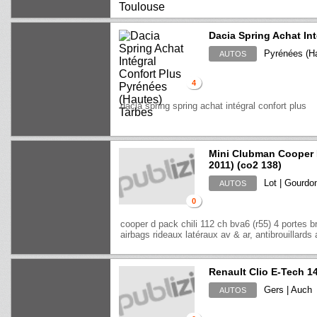
Dacia Spring Achat Int
Pyrénées (Ha
AUTOS
4
dacia spring spring achat intégral confort plus
Mini Clubman Cooper D
2011) (co2 138)
Lot | Gourdo
AUTOS
0
cooper d pack chili 112 ch bva6 (r55) 4 portes b
airbags rideaux latéraux av & ar, antibrouillards 
Renault Clio E-Tech 1
Gers | Auch
AUTOS