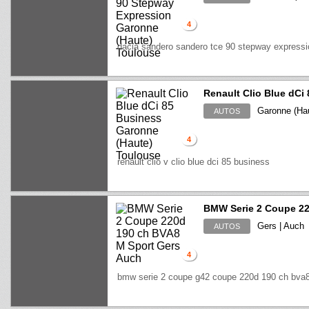
4
dacia sandero sandero tce 90 stepway expressi
Renault Clio Blue dCi
Garonne (Hau
AUTOS
4
renault clio v clio blue dci 85 business
BMW Serie 2 Coupe 22
Gers | Auch
AUTOS
4
bmw serie 2 coupe g42 coupe 220d 190 ch bva8