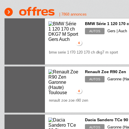
Offres
|
7868
annonces
BMW Série 1 120 170 
Gers | Auch
AUTOS
4
bmw serie 1 f70 120 170 ch dkg7 m sport
Renault Zoe R90 Zen
Garonne (Hau
AUTOS
4
renault zoe zoe r90 zen
Dacia Sandero TCe 90
Garonne (Hau
AUTOS