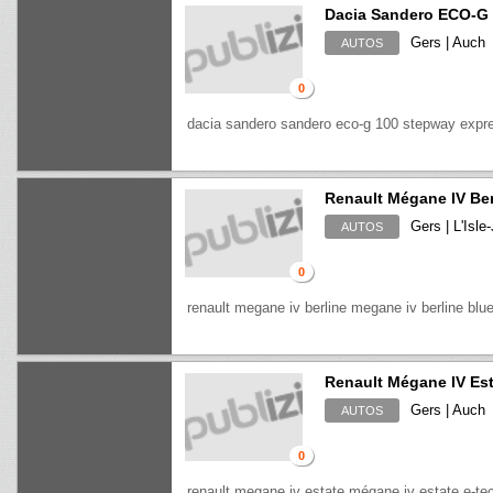
Dacia Sandero ECO-G 
Gers | Auch
AUTOS
0
dacia sandero sandero eco-g 100 stepway expr
Renault Mégane IV Ber
Gers | L'Isle
AUTOS
0
renault megane iv berline megane iv berline blu
Renault Mégane IV Est
Gers | Auch
AUTOS
0
renault megane iv estate mégane iv estate e-tech