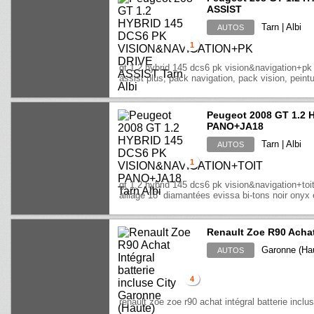
ASSIST
Tarn | Albi
AUTOS
1
gt 1.2 hybrid 145 dcs6 pk vision&navigation+pk d
assist plus, pack navigation, pack vision, peintur
Peugeot 2008 GT 1.2
PANO+JA18
Tarn | Albi
AUTOS
1
gt 1.2 hybrid 145 dcs6 pk vision&navigation+toit
alliage 18'' diamantées evissa bi-tons noir onyx e
Renault Zoe R90 Achat 
Garonne (Hau
AUTOS
4
renault zoe zoe r90 achat intégral batterie inclus