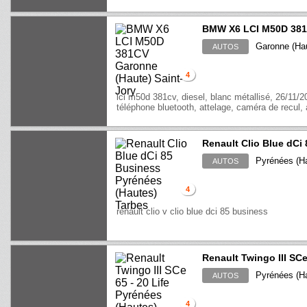
BMW X6 LCI M50D 38
Garonne (Hau
AUTOS
4
lci m50d 381cv, diesel, blanc métallisé, 26/11/2
téléphone bluetooth, attelage, caméra de recul, a
Renault Clio Blue dCi
Pyrénées (Ha
AUTOS
4
renault clio v clio blue dci 85 business
Renault Twingo III SCe
Pyrénées (Ha
AUTOS
4