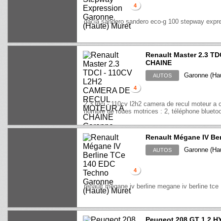
4
dacia sandero sandero eco-g 100 stepway expr
Renault Master 2.3 
CHAINE
Garonne (Hau
AUTOS
4
2.3 tdci - 110cv l2h2 camera de recul moteur a c
nombre de roues motrices : 2, téléphone bluetoot
Renault Mégane IV Be
Garonne (Hau
AUTOS
4
renault megane iv berline megane iv berline tce
Peugeot 208 GT 1.2 