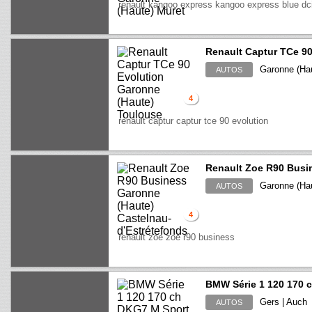
renault kangoo express kangoo express blue dci
Renault Captur TCe 90
Garonne (Hau
AUTOS
4
renault captur captur tce 90 evolution
Renault Zoe R90 Busi
Garonne (Hau
AUTOS
4
renault zoe zoe r90 business
BMW Série 1 120 170 
Gers | Auch
AUTOS