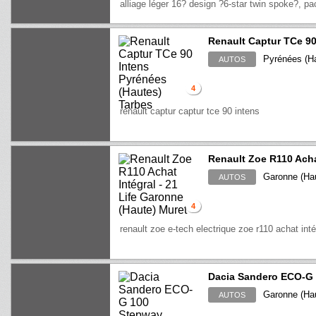
alliage léger 16? design ?6-star twin spoke?, pack 
Renault Captur TCe 90
Pyrénées (Ha
AUTOS
4
renault captur captur tce 90 intens
Renault Zoe R110 Achat
Garonne (Hau
AUTOS
4
renault zoe e-tech electrique zoe r110 achat intég
Dacia Sandero ECO-G 
Garonne (Hau
AUTOS