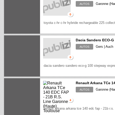
Garonne (Hau
AUTOS
0
toyota c-hr c-hr hybride rechargeable 225 collec
Dacia Sandero ECO-G 
Gers | Auch
AUTOS
0
dacia sandero sandero eco-g 100 stepway expr
Renault Arkana TCe 14
Garonne (Hau
AUTOS
4
renault arkana arkana tce 140 edc fap - 21b r.s. 