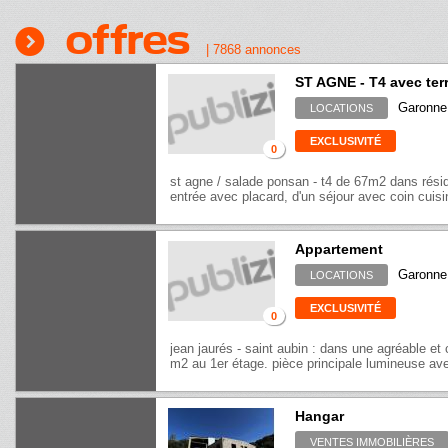
Offres
|
7868
annonces
ST AGNE - T4 avec ter
Garonne 
LOCATIONS
EXCLUSIVITÉ
0
st agne / salade ponsan - t4 de 67m2 dans rés
entrée avec placard, d'un séjour avec coin cuisi
Appartement
Garonne 
LOCATIONS
EXCLUSIVITÉ
0
jean jaurés - saint aubin : dans une agréable et
m2 au 1er étage. pièce principale lumineuse ave
Hangar
VENTES IMMOBILIÈRES