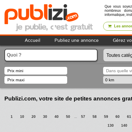
Que vous soye
nombreux domai
informatique, ins
Les annon
Accueil
Publiez une annonce
Gérez vo
Publizi.com, votre site de petites annonces gra
1
10
20
30
40
50
...
57
58
59
60
61
130
140