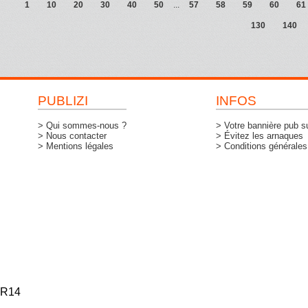
1
10
20
30
40
50
...
57
58
59
60
61
130
140
PUBLIZI
INFOS
> Qui sommes-nous ?
> Votre bannière pub su
> Nous contacter
> Évitez les arnaques
> Mentions légales
> Conditions générales d
R14