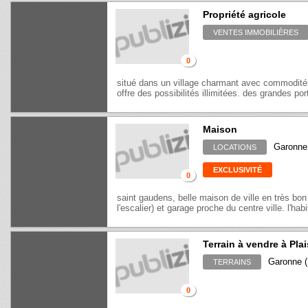
Propriété agricole
VENTES IMMOBILIÈRES
0
situé dans un village charmant avec commodités
offre des possibilités illimitées. des grandes por
Maison
Garonne 
LOCATIONS
EXCLUSIVITÉ
0
saint gaudens, belle maison de ville en très b
l'escalier) et garage proche du centre ville. l'hab
Terrain à vendre à Pl
Garonne (
TERRAINS
0