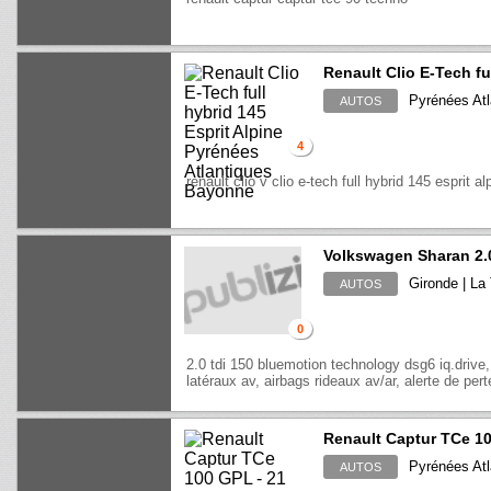
Renault Clio E-Tech fu
Pyrénées Atl
AUTOS
4
renault clio v clio e-tech full hybrid 145 esprit al
Volkswagen Sharan 2.
Gironde | La
AUTOS
0
2.0 tdi 150 bluemotion technology dsg6 iq.drive,
latéraux av, airbags rideaux av/ar, alerte de per
Renault Captur TCe 1
Pyrénées Atl
AUTOS