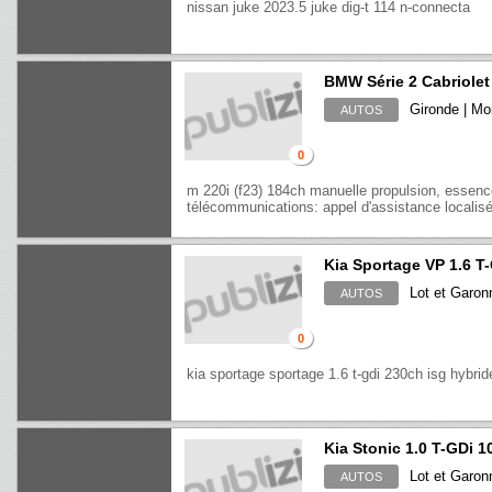
nissan juke 2023.5 juke dig-t 114 n-connecta
BMW Série 2 Cabriol
Gironde | M
AUTOS
0
m 220i (f23) 184ch manuelle propulsion, essence
télécommunications: appel d'assistance localisé 
Kia Sportage VP 1.6 T
Lot et Garon
AUTOS
0
kia sportage sportage 1.6 t-gdi 230ch isg hybri
Kia Stonic 1.0 T-GDi 
Lot et Garon
AUTOS