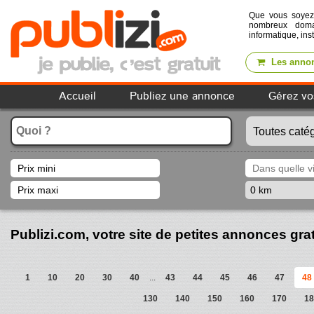
Que vous soye
nombreux domai
informatique, ins
Les annon
Accueil
Publiez une annonce
Gérez vo
Publizi.com, votre site de petites annonces gra
1
10
20
30
40
...
43
44
45
46
47
48
130
140
150
160
170
18