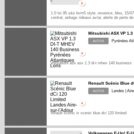
0
1.0 tsi 95 s&s bvm5 style, essence, bleu, 15/07/
central, airbags rideaux av/ar, alerte de perte de
Mitsubishi ASX VP 1.
Pyrénées Atl
AUTOS
4
mitsubishi asx asx 1.3 di-t mhev 140 business
Renault Scénic Blue d
Landes | Aire
AUTOS
4
renault scenic iv scenic blue dci 120 limited
Volkswagen E-Up! E-UP