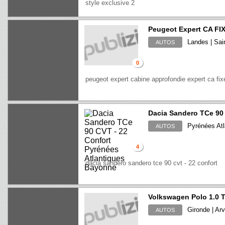
style exclusive 2
Peugeot Expert CA FI
Landes | Sai
AUTOS
0
peugeot expert cabine approfondie expert ca fi
Dacia Sandero TCe 90 
Pyrénées Atl
AUTOS
4
dacia sandero sandero tce 90 cvt - 22 confort
Volkswagen Polo 1.0 
Gironde | Ar
AUTOS