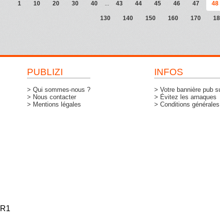
1
10
20
30
40
...
43
44
45
46
47
48
130
140
150
160
170
18
PUBLIZI
INFOS
> Qui sommes-nous ?
> Votre bannière pub su
> Nous contacter
> Évitez les arnaques
> Mentions légales
> Conditions générales d
R1