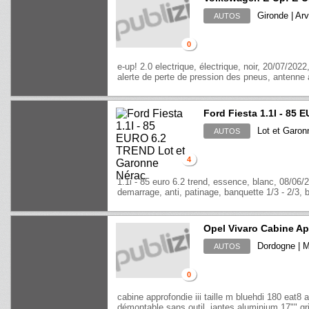
Gironde | Ar
AUTOS
0
e-up! 2.0 electrique, électrique, noir, 20/07/2022
alerte de perte de pression des pneus, antenne ar
Ford Fiesta 1.1I - 85
Lot et Garon
AUTOS
4
1.1i - 85 euro 6.2 trend, essence, blanc, 08/06/
demarrage, anti, patinage, banquette 1/3 - 2/3, bl
Opel Vivaro Cabine Ap
Dordogne | 
AUTOS
0
cabine approfondie iii taille m bluehdi 180 eat8 
démontable sans outil, jantes aluminium 17"" g