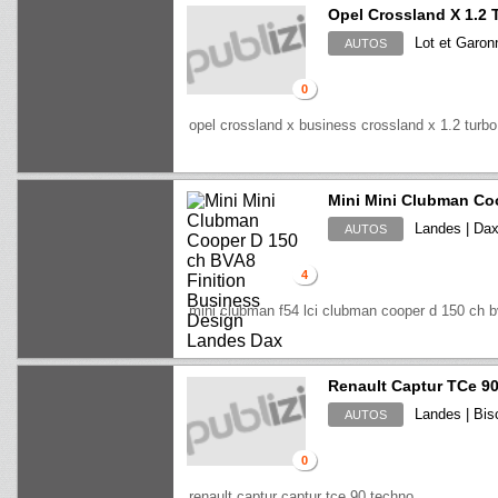
Opel Crossland X 1.2 
Lot et Garon
AUTOS
0
opel crossland x business crossland x 1.2 turb
Mini Mini Clubman Co
Landes | Da
AUTOS
4
mini clubman f54 lci clubman cooper d 150 ch b
Renault Captur TCe 9
Landes | Bis
AUTOS
0
renault captur captur tce 90 techno