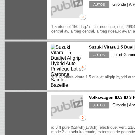
Gironde | Ar
AUTOS
0
1.5 etsi opf 150 dsg7 r-line, essence, noir, 29/0
central av, airbag central, airbag rideaux av/ar, a
Suzuki Vitara 1.5 Dualj
Lot et Garonn
AUTOS
4
suzuki vitara vitara 1.5 dualjet allgrip hybrid aut
Volkswagen ID.3 ID 3
Gironde | Ar
AUTOS
0
id 3 fl pure (52kwh)(170ch), électrique, vert, 21/
mode 2 eu schuko coude, extension de garanti