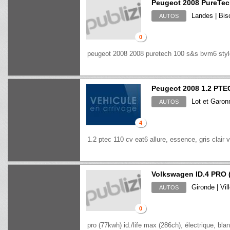
Peugeot 2008 PureTec
Landes | Bis
AUTOS
0
peugeot 2008 2008 puretech 100 s&s bvm6 styl
Peugeot 2008 1.2 PT
Lot et Garon
AUTOS
4
1.2 ptec 110 cv eat6 allure, essence, gris clair 
Volkswagen ID.4 PRO 
Gironde | Vi
AUTOS
0
pro (77kwh) id./life max (286ch), électrique, blan