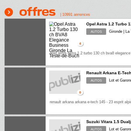
Offres
|
10991
annonces
Opel Astra 1.2 Turbo 
Gironde | La
AUTOS
4
opel astra astra 1.2 turbo 130 ch bva8 eleganc
Renault Arkana E-Tech 
Lot et Garo
AUTOS
0
renault arkana arkana e-tech 145 - 23 esprit alp
Suzuki Vitara 1.5 Dualj
Lot et Garon
AUTOS