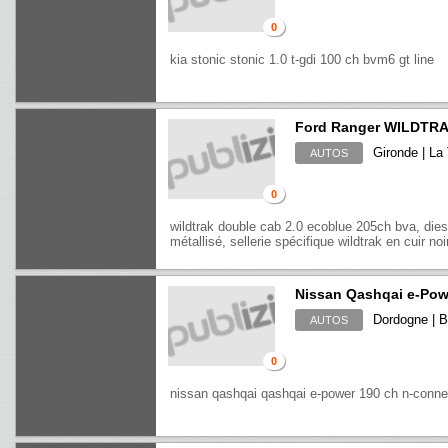
0
kia stonic stonic 1.0 t-gdi 100 ch bvm6 gt line
Ford Ranger WILDTR
Gironde | La
AUTOS
0
wildtrak double cab 2.0 ecoblue 205ch bva, diese
métallisé, sellerie spécifique wildtrak en cuir noi
Nissan Qashqai e-Pow
Dordogne | B
AUTOS
0
nissan qashqai qashqai e-power 190 ch n-conne